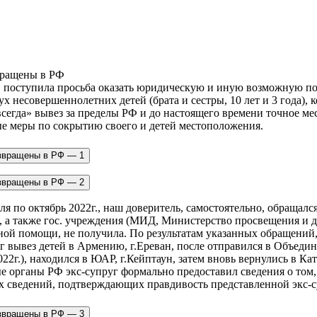
, поступила просьба оказать юридическую и иную возможную п
несовершеннолетних детей (брата и сестры, 10 лет и 3 года), ко
всегда» вывез за пределы РФ и до настоящего времени точное ме
 меры по сокрытию своего и детей местоположения. ​
еля по октябрь 2022г., наш доверитель, самостоятельно, обраща
ы, а также гос. учреждения (МИД, Министерство просвещения и 
тной помощи, не получила. ​По результатам указанных обращени
г вывез детей в Армению, г.Ереван, после отправился в Объеди
022г.), находился в ЮАР, г.Кейптаун, затем вновь вернулись в Кат
органы РФ экс-супруг формально предоставил сведения о том, 
х сведений, подтверждающих правдивость представленной экс-с