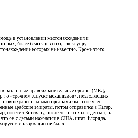
омощь в установлении местонахождения и
торых, более 6 месяцев назад, экс-супруг
стонахождение которых не известно. Кроме этого,
лся в различные правоохранительные органы (МВД,
др.) о «срочном запуске механизмов», позволяющих
й, правоохранительными органами была получена
ненные арабские эмираты, потом отправился в Катар,
ар, посетил Ботсвану, после чего въехал, с детьми, на
что он с детьми находятся в США, штат Флорида,
упругом информации не было… ​ ​