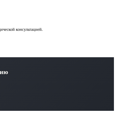
дической консультацией.
цию