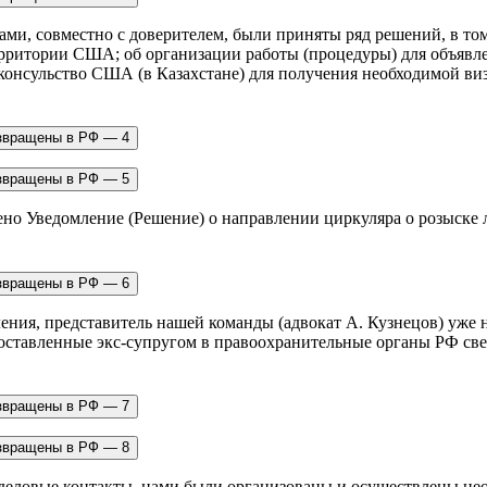
ми, совместно с доверителем, были приняты ряд решений, в то
ерритории США; об организации работы (процедуры) для объявл
 консульство США (в Казахстане) для получения необходимой виз
чено Уведомление (Решение) о направлении циркуляра о розыске л
ения, представитель нашей команды (адвокат А. Кузнецов) уже 
ставленные экс-супругом в правоохранительные органы РФ сведе
еловые контакты, нами были организованы и осуществлены не