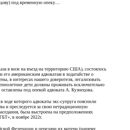
нецову) под временную опеку…
аза в визе на въезд на территорию США), состоялось
 и его американским адвокатам в ходатайстве о
ены, в интересах нашего доверителя, легализовать
ршеннолетние дети должны проживать исключительно
оставлены под опекой адвоката А. Кузнецова. ​ ​
 в ходе которого адвокаты экс-супруга пояснили
тва и преследуется за свою нетрадиционную
заседания, была выстроена на предположениях
БТ», в ноябре 2022г.
ийской Федерации и передачи их матери (нашему