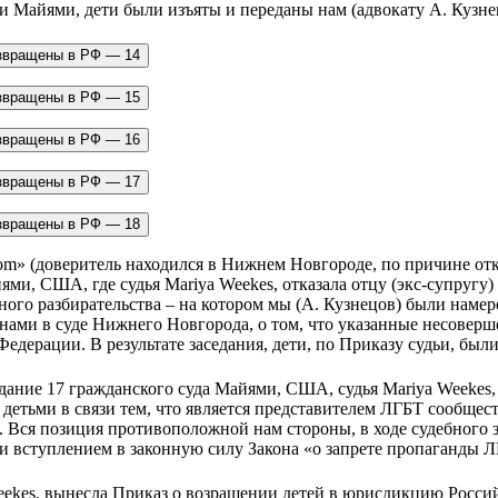
ции Майями, дети были изъяты и переданы нам (адвокату А. Куз
om» (доверитель находился в Нижнем Новгороде, по причине отк
ями, США, где судья Mariya Weekes, отказала отцу (экс-супругу)
бного разбирательства – на котором мы (А. Кузнецов) были намер
нами в суде Нижнего Новгорода, о том, что указанные несове
дерации. В результате заседания, дети, по Приказу судьи, были 
седание 17 гражданского суда Майями, США, судья Mariya Weekes,
детьми в связи тем, что является представителем ЛГБТ сообщес
 Вся позиция противоположной нам стороны, в ходе судебного 
и вступлением в законную силу Закона «о запрете пропаганды ЛГ
a Weekes, вынесла Приказ о возращении детей в юрисдикцию Росс